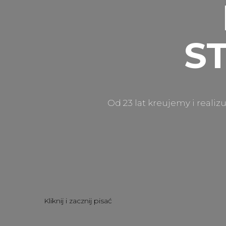
S
Od 23 lat kreujemy i reali
Kliknij i zacznij pisać