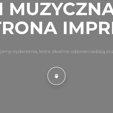
I MUZYCZN
TRONA IMPR
zujemy wydarzenia, które idealnie odzwierciedlają oc